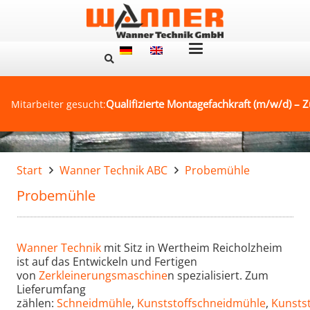
Qualifizierte Montagefachkraft (m/w/d) – Z
Mitarbeiter gesucht:
Start
Wanner Technik ABC
Probemühle
Probemühle
Wanner Technik
mit Sitz in Wertheim Reicholzheim
ist auf das Entwickeln und Fertigen
von
Zerkleinerungsmaschine
n spezialisiert. Zum
Lieferumfang
zählen:
Schneidmühle
,
Kunststoffschneidmühle
,
Kunsts