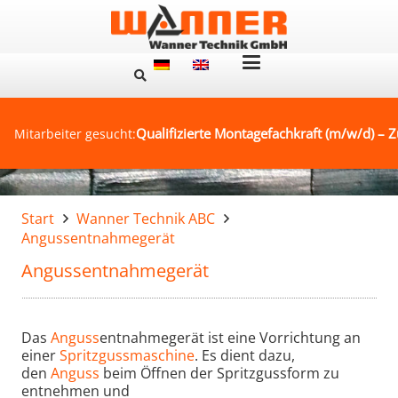
Qualifizierte Montagefachkraft (m/w/d) – Z
Mitarbeiter gesucht:
Start
Wanner Technik ABC
Angussentnahmegerät
Angussentnahmegerät
Das
Anguss
entnahmegerät ist eine Vorrichtung an
einer
Spritzgussmaschine
. Es dient dazu,
den
Anguss
beim Öffnen der Spritzgussform zu
entnehmen und