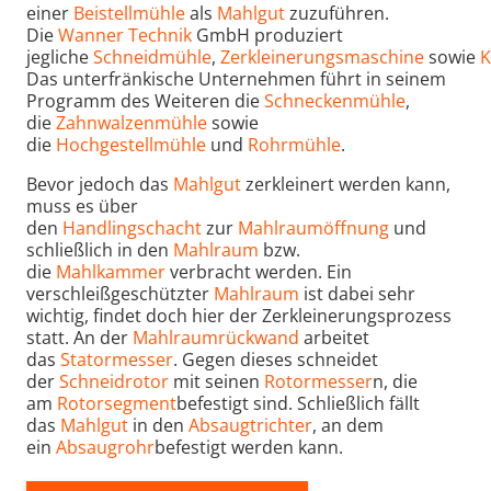
einer
Beistellmühle
als
Mahlgut
zuzuführen.
Die
Wanner Technik
GmbH produziert
jegliche
Schneidmühle
,
Zerkleinerungsmaschine
sowie
K
Das unterfränkische Unternehmen führt in seinem
Programm des Weiteren die
Schneckenmühle
,
die
Zahnwalzenmühle
sowie
die
Hochgestellmühle
und
Rohrmühle
.
Bevor jedoch das
Mahlgut
zerkleinert werden kann,
muss es über
den
Handlingschacht
zur
Mahlraumöffnung
und
schließlich in den
Mahlraum
bzw.
die
Mahlkammer
verbracht werden. Ein
verschleißgeschützter
Mahlraum
ist dabei sehr
wichtig, findet doch hier der Zerkleinerungsprozess
statt. An der
Mahlraumrückwand
arbeitet
das
Statormesser
. Gegen dieses schneidet
der
Schneidrotor
mit seinen
Rotormesser
n, die
am
Rotorsegment
befestigt sind. Schließlich fällt
das
Mahlgut
in den
Absaugtrichter
, an dem
ein
Absaugrohr
befestigt werden kann.