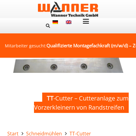
Qualifizierte Montagefachkraft (m/w/d) – Z
Mitarbeiter gesucht:
TT
-Cutter – Cutteranlage zum
Vorzerkleinern von Randstreifen
Start
Schneidmühlen
TT-Cutter