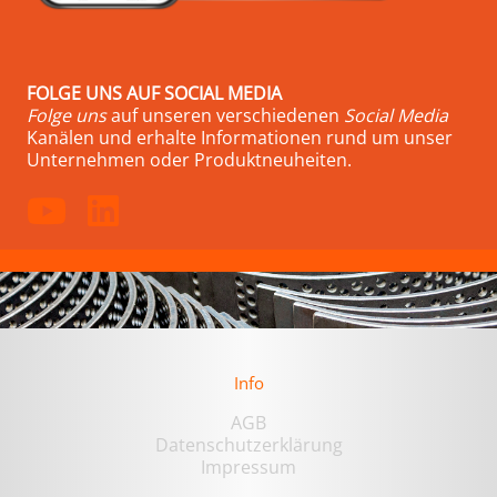
FOLGE UNS AUF SOCIAL MEDIA
Folge uns
auf unseren verschiedenen
Social Media
Kanälen und erhalte Informationen rund um unser
Unternehmen oder Produktneuheiten.
Info
AGB
Datenschutzerklärung
Impressum