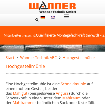
Qualifizierte Montagefachkraft (m/w/d) – Z
Mitarbeiter gesucht:
Start
Wanner Technik ABC
Hochgestellmühle
Hochgestellmühle
Eine Hochgestellmühle ist eine
Schneidmühle
auf
einem hohem Gestell, bei der
das
Mahlgut
(beispielsweise
Anguss
) durch die
Schwerkraft in einen unter dem
Mahlraum
oder
der
Mahlkammer
befindlichen Sack oder Kiste fällt.