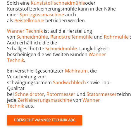
Solch eine
Kunststoffschneidmühle
oder
Kunststoffzerkleinerungsmühle kann in der Nähe
einer
Spritzgussmaschine
auch
als
Beistellmühle
betrieben werden.
Wanner Technik
ist auf die Herstellung
von
Schneidmühle
,
Randstreifenmühle
und
Rohrmühle
s
Auch erhältlich: die die
Schallgeschützte
Schneidmühle
. Langlebigkeit
bescheinigen die weltweiten Kunden
Wanner
Technik
.
Ein verschleißgeschützter
Mahlraum
, die
Verarbeitung von
schwingungsarmem
Sandwichblech
sowie Top-
Qualität
bei
Schneidrotor
,
Rotormesser
und
Statormesser
zeich
jede
Zerkleinerungsmaschine
von
Wanner
Technik
aus.
ÜBERSICHT WANNER TECHNIK ABC