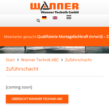
Qualifizierte Montagefachkraft (m/w/d) – Z
Mitarbeiter gesucht:
Start
Wanner Technik ABC
Zuführschacht
Zuführschacht
[coming soon]
ÜBERSICHT WANNER TECHNIK ABC