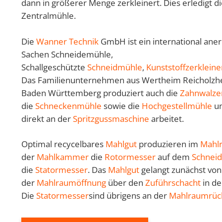
dann in größerer Menge zerkleinert. Dies erledigt d
Zentralmühle.
Die
Wanner Technik
GmbH ist ein international aner
Sachen Schneidemühle,
Schallgeschützte
Schneidmühle
,
Kunststoffzerklein
Das Familienunternehmen aus Wertheim Reicholzh
Baden Württemberg produziert auch die
Zahnwalz
die
Schneckenmühle
sowie die
Hochgestellmühle
u
direkt an der
Spritzgussmaschine
arbeitet.
Optimal recycelbares
Mahlgut
produzieren im
Mahl
der
Mahlkammer
die
Rotormesser
auf dem
Schneid
die
Statormesser
. Das
Mahlgut
gelangt zunächst von
der
Mahlraumöffnung
über den
Zuführschacht
in d
Die
Statormesser
sind übrigens an der
Mahlraumrüc