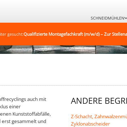
SCHNEIDMÜHLEN
Qualifizierte Montagefachkraft (m/w/d) – Zur Stellena
iter gesucht:
ANDERE BEGRI
ffrecyclings auch mit
klus einer
enen Kunststoffabfälle,
Z-Schacht,
Zahnwalzenmü
el erst gesammelt und
Zyklonabscheider