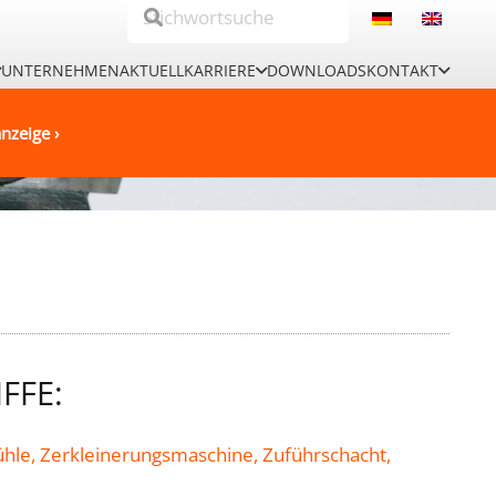
UNTERNEHMEN
AKTUELL
KARRIERE
DOWNLOADS
KONTAKT
nzeige ›
FFE:
hle,
Zerkleinerungsmaschine,
Zuführschacht,