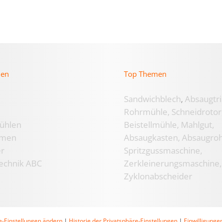
men
Top Themen
Sandwichblech
,
Absaugtri
Rohrmühle,
Schneidrotor
ühlen
Beistellmühle,
Mahlgut,
hmen
Absaugkasten,
Absaugroh
er
Spritzgussmaschine,
echnik ABC
Zerkleinerungsmaschine,
Zyklonabscheider
e-Einstellungen ändern
|
Historie der Privatsphäre-Einstellungen
|
Einwilligunge