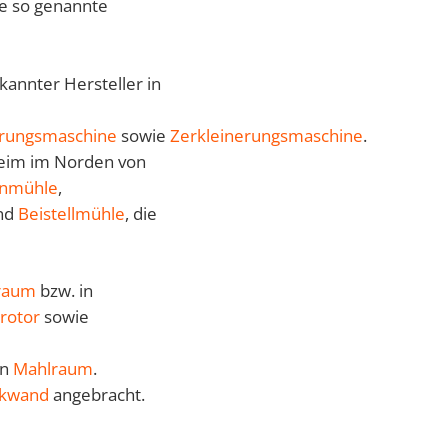
ie so genannte
kannter Hersteller in
erungsmaschine
sowie
Zerkleinerungsmaschine
.
eim im Norden von
enmühle
,
nd
Beistellmühle
, die
raum
bzw. in
rotor
sowie
en
Mahlraum
.
kwand
angebracht.