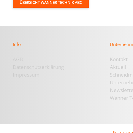
ÜBERSICHT WANNER TECHNIK ABC
Info
Unterneh
AGB
Kontakt
Datenschutzerklärung
Aktuell
Impressum
Schneidm
Unterne
Newslett
Wanner T
Privatsphär