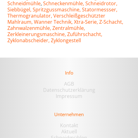
Schneidmühle
,
Schneckenmühle,
Schneidrotor,
Siebbügel,
Spritzgussmaschine,
Statormessser,
Thermogranulator,
Verschleißgeschützter
Mahlraum,
Wanner Technik,
Xtra-Serie,
Z-Schacht,
Zahnwalzenmühle,
Zentralmühle,
Zerkleinerungsmaschine,
Zuführschacht,
Zyklonabscheider,
Zyklongestell
Info
AGB
Datenschutzerklärung
Impressum
Unternehmen
Kontakt
Aktuell
Schneidmühlen