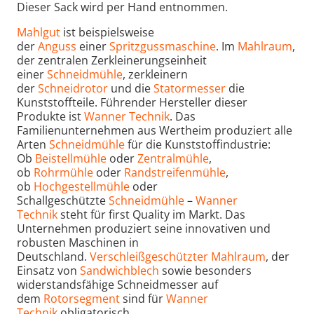
Dieser Sack wird per Hand entnommen.
Mahlgut
ist beispielsweise
der
Anguss
einer
Spritzgussmaschine
. Im
Mahlraum
,
der zentralen Zerkleinerungseinheit
einer
Schneidmühle
, zerkleinern
der
Schneidrotor
und die
Statormesser
die
Kunststoffteile. Führender Hersteller dieser
Produkte ist
Wanner Technik
. Das
Familienunternehmen aus Wertheim produziert alle
Arten
Schneidmühle
für die Kunststoffindustrie:
Ob
Beistellmühle
oder
Zentralmühle
,
ob
Rohrmühle
oder
Randstreifenmühle
,
ob
Hochgestellmühle
oder
Schallgeschützte
Schneidmühle
–
Wanner
Technik
steht für first Quality im Markt. Das
Unternehmen produziert seine innovativen und
robusten Maschinen in
Deutschland.
Verschleißgeschützter Mahlraum
, der
Einsatz von
Sandwichblech
sowie besonders
widerstandsfähige Schneidmesser auf
dem
Rotorsegment
sind für
Wanner
Technik
obligatorisch.