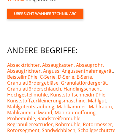
ÜBERSICHT WANNER TECHNIK ABC
ANDERE BEGRIFFE:
Absacktrichter,
Absaugkasten,
Absaugrohr,
Absaugtrichter,
Anguss,
Angussentnahmegerät
,
Beistellmühle,
C-Serie,
D-Serie,
E-Serie,
Granulatfördergebläse,
Granulatfördergerät,
Granulatförderschlauch,
Handlingschacht,
Hochgestellmühle
,
Kunststoffschneidmühle
,
Kunststoffzerkleinerungsmaschine
,
Mahlgut
,
Mahlgutentstaubung
,
Mahlkammer,
Mahlraum,
Mahlraumrückwand,
Mahlraumöffnung,
Probemühle,
Randstreifenmühle,
Regranulierextruder,
Rohrmühle,
Rotormesser,
Rotorsegment,
Sandwichblech,
Schallgeschützte