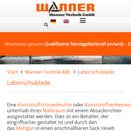
Qualifizierte Montagefachkraft (m/w/d) – Z
Mitarbeiter gesucht:
Start
Wanner Technik ABC
Laborschublade
Laborschublade
Eine
Kunststoffschneidmühle
oder
Kunststoffzerkleine
unterhalb ihres
Mahlraum
mit einem Absacktrichter
ausgestattet werden. Dies ist ein Behälter, der
eingriffsicher gestaltet ist und durch den
das
Mahlgut
in einen anschnallbaren Sack rieselt.