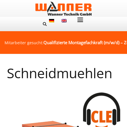
Qualifizierte Montagefachkraft (m/w/d) – Z
Mitarbeiter gesucht:
Schneidmuehlen